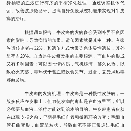
身抽取的血液进行有序的平衡净化处理，通过调整机体代
谢、改善皮肤微循环、提高自身免疫系统功能来实现对牛皮
癣的治疗。
根据调查报告，牛皮癣的发病多会受到外界不良因
素的影响，导致病情的加重。遗传因素就是其中一种。有家
族遗传史者占32%，其遗传方式为常染色体显性遗传，其外
显率占20%。血热是牛皮癣发生的主要根源，而血热的形成
又有多种因素：可以因七情内伤，气机壅滞，郁久化热，以
致心火亢盛，毒热伏于营血或饮食失节、过食，复受风热毒
邪而发病。
牛皮癣的发病机理：牛皮癣是一种慢性皮肤病，一
般多反应在皮肤上，但致使发病的毒却是在血液里面，所以
必须要从血液上治疗才能达到治本的目的。牛皮癣患者皮肤
在出现皮损之前，早期是毛细血管和微循环的改变：毛细血
管扭曲变形，血流呈粒状，导致血流不能正常通过毛细血