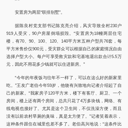
安置房为两层“联排别墅”。
据陈良村党支部书记陈克亮介绍，风灾导致全村230户
919人受灾，90户房屋倒塌损毁。“安置房为18幢两层住宅
楼，有70、90、100、120、140平方米五种户型共76套，每
平方米售价仅900元，受灾群众可以根据自己的家庭情况自由
选择户型大小。每户可享受救灾款和宅基地退出款合计5.5万
元，因此不用花多少钱就可以住进新房。”
“今年的年夜饭与往年不一样了，可以在这么好的新家里
吃。”王友广老伯今年59岁，他饶有兴致地向记者介绍起了自
己的新家。“我家房子120平方米，楼下有客厅、厨卫、一个
房间，楼上还有两个房间，总共只花了4万多块钱，网络、有
线电视也接好了。尤其是这个卫生间，不仅洗澡方便，而且
没有以前农村旱厕的臭味，真是太方便了。”记者笑着表示，
这种条件跟住在城里也差不多了。老伯高兴地说：“这条件比