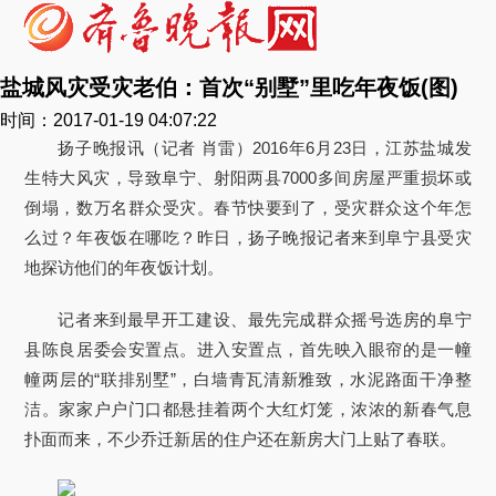
盐城风灾受灾老伯：首次“别墅”里吃年夜饭(图)
时间：2017-01-19 04:07:22
扬子晚报讯（记者 肖雷）2016年6月23日，江苏盐城发
生特大风灾，导致阜宁、射阳两县7000多间房屋严重损坏或
倒塌，数万名群众受灾。春节快要到了，受灾群众这个年怎
么过？年夜饭在哪吃？昨日，扬子晚报记者来到阜宁县受灾
地探访他们的年夜饭计划。
记者来到最早开工建设、最先完成群众摇号选房的阜宁
县陈良居委会安置点。进入安置点，首先映入眼帘的是一幢
幢两层的“联排别墅”，白墙青瓦清新雅致，水泥路面干净整
洁。家家户户门口都悬挂着两个大红灯笼，浓浓的新春气息
扑面而来，不少乔迁新居的住户还在新房大门上贴了春联。