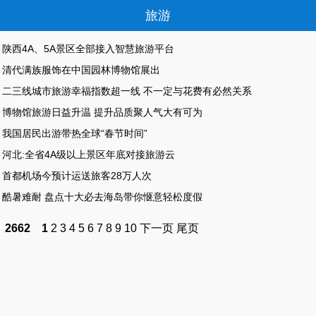
旅游
陕西4A、5A景区全部接入智慧旅游平台
清代满族服饰在中国园林博物馆展出
二三线城市旅游幸福指数超一线 不一定与花费有必然关系
博物馆旅游日益升温 提升品质聚人气大有可为
我国居民出游带热全球“春节时间”
河北:全省4A级以上景区年底对接旅游云
首都机场今预计运送旅客28万人次
酷暑难耐 盘点十大必去海岛带你惬意轻松度假
2662
1
2
3
4
5
6
7
8
9
10
下一页
尾页